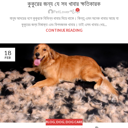
কুকুরের জন্য যে সব খাবার ক্ষতিকারক
0
PetLover
মানুষ আদরের বশে কুকুরকে বিভিন্ন খাবার দিয়ে থাকে। কিন্তু এমন অনেক খাবার আছে যা
কুকুরের জন্য বিষাক্ত এবং বিপদজনক খাবার। তাই এসব খাবার খেয়...
CONTINUE READING
18
FEB
BLOG
,
DOG
,
DOG CARE