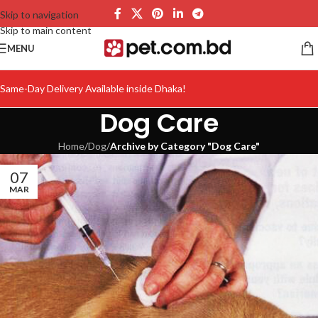
Skip to navigation
Skip to main content
MENU
Same-Day Delivery Available inside Dhaka!
Dog Care
Home
/
Dog
/
Archive by Category "Dog Care"
07
MAR