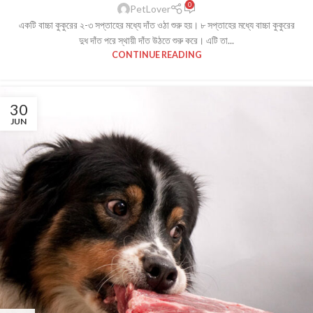
0
PetLover
একটি বাচ্চা কুকুরের ২-৩ সপ্তাহের মধ্যে দাঁত ওঠা শুরু হয়। ৮ সপ্তাহের মধ্যে বাচ্চা কুকুরের
দুধ দাঁত পরে স্থায়ী দাঁত উঠতে শুরু করে। এটি তা...
CONTINUE READING
30
JUN