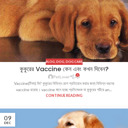
BLOG
,
DOG
,
DOG CARE
কুকুরের Vaccine কেন এবং কখন দিবেন?
6
PetLover
Vaccine(টিকা) কি? কুকুরের বিভিন্ন রোগ প্রতিরোধ করার জন্য বিভিন্ন ধরনের
vaccine রয়েছে। vaccine মানে হচ্ছে প্রতিষেধক যা কুকুরের শরীরে an...
CONTINUE READING
09
DEC