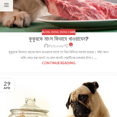
BLOG
,
DOG
,
DOG CARE
কুকুরকে মাংস কিভাবে খাওয়াবেন?
0
PetLover
কুকুরকে কিভাবে ধরনের মাংস খাওয়ানো ভালো তা নিয়ে বিভিন্ন মতবাদ রয়েছে। কাঁচা মাংস
নাকি সেদ্ধ করা মাংস? যে কোন মাংসই প্রোটিনের চমৎকার উৎস। ...
CONTINUE READING
29
APR