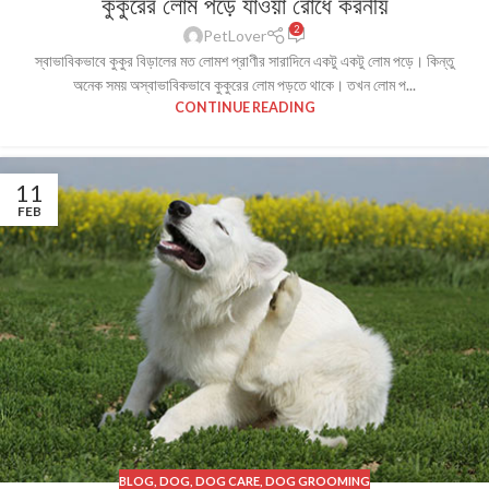
কুকুরের লোম পড়ে যাওয়া রোধে করনীয়
2
PetLover
স্বাভাবিকভাবে কুকুর বিড়ালের মত লোমশ প্রাণীর সারাদিনে একটু একটু লোম পড়ে। কিন্তু
অনেক সময় অস্বাভাবিকভাবে কুকুরের লোম পড়তে থাকে। তখন লোম প...
CONTINUE READING
11
FEB
BLOG
,
DOG
,
DOG CARE
,
DOG GROOMING