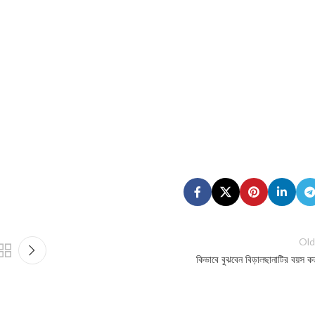
Old
কিভাবে বুঝবেন বিড়ালছানাটির বয়স 