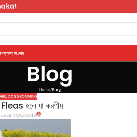
haka!
র যত্ন
তথ্য ভাণ্ডার
Blog
Home
/
Blog
ARE
,
DOG GROOMING
, Fleas হলে যা করণীয়
10
ver
On 11/02/2015