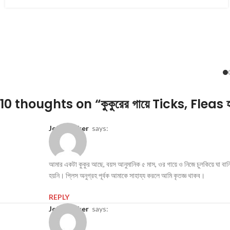
10 thoughts on “
কুকুরের গায়ে Ticks, Fleas হ
John Sarker
says:
আমার একটা কুকুর আছে, বয়স আনুমানিক ৫ মাস, ওর গায়ে ও নিজে চুলকিয়ে ঘা বানি
হয়নি। প্লিস অনুগ্রহ পূর্বক আমাকে সাহায্য করলে আমি কৃতজ্ঞ থাকব।
REPLY
John Sarker
says: