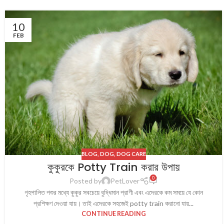
10
FEB
BLOG
,
DOG
,
DOG CARE
কুকুরকে Potty Train করার উপায়
0
Posted by
PetLover
গৃহপালিত পশুর মধ্যে কুকুর সবচেয়ে বুদ্ধিমান প্রাণী এবং এদেরকে কম সময়ে যে কোন
প্রশিক্ষণ দেওয়া যায়। তাই এদেরকে সহজেই potty train করানো যায়...
CONTINUE READING