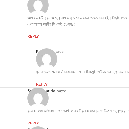
আমার একটি কুকুর আছে। নাম কালু তাকে একজন মেরেছে মনে হই। কিছুদিন পরে বা
এখন আমার করনীয় কি একটু ্লেন??
REPLY
PetLover
says:
খুব সম্ভবত ওর ম্যাগটস হয়েছে। এটার ট্রিটমেন্ট অভিজ্ঞ ভেট ছাড়া করা
REPLY
Sajal kumar de
says:
কুকুরের বয়স ৩/৪মাস গায়ে সাদাটে রং এর উকুন হয়েছে৷।লোম উঠে যাচ্ছে।প্রচুর
REPLY