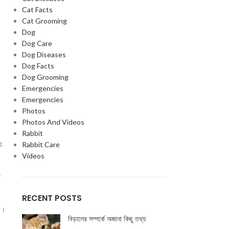
Cat Facts
Cat Grooming
Dog
Dog Care
Dog Diseases
Dog Facts
Dog Grooming
Emergencies
Emergencies
Photos
Photos And Videos
Rabbit
ে
Rabbit Care
Videos
ে
RECENT POSTS
ে।
বিড়ালের সম্পর্কে অজানা কিছু তথ্য