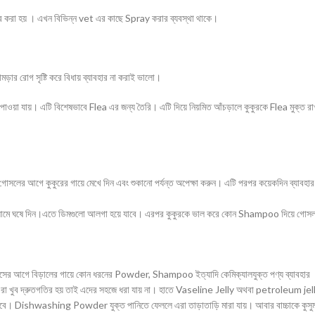
হার করা হয় । এখন বিভিন্ন vet এর কাছে Spray করার ব্যবস্থা থাকে।
ড়ার রোগ সৃষ্টি করে বিধায় ব্যাবহার না করাই ভালো।
ওয়া যায়। এটি বিশেষভাবে Flea এর জন্য তৈরি। এটি দিয়ে নিয়মিত আঁচড়ালে কুকুরকে Flea মুক্ত রা
সলের আগে কুকুরের গায়ে মেখে দিন এবং শুকানো পর্যন্ত অপেক্ষা করুন। এটি পরপর কয়েকদিন ব্যাবহার
ের লোমে ঘষে দিন।এতে ডিমগুলো আলগা হয়ে যাবে। এরপর কুকুরকে ভাল করে কোন Shampoo দিয়ে গোস
স বয়সের আগে বিড়ালের গায়ে কোন ধরনের Powder, Shampoo ইত্যাদি কেমিক্যালযুক্ত পণ্য ব্যাবহার
এরা খুব দ্রুতগতির হয় তাই এদের সহজে ধরা যায় না। হাতে Vaseline Jelly অথবা petroleum jel
লতে হবে। Dishwashing Powder যুক্ত পানিতে ফেললে এরা তাড়াতাড়ি মারা যায়। আবার বাচ্চাকে কুসু