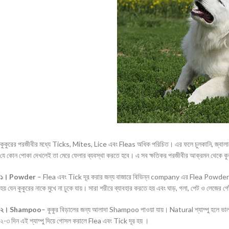
কুকুরের পরজীবীর মধ্যে Ticks, Mites, Lice এবং Fleas অধিক পরিচিত। এর ফলে চুলকানি, জ্বালাপোড়া, 
যে কোন পোকা দেখলেই তা মেরে ফেলার ব্যবস্থা করতে হবে। এ সব ক্ষতিকর পরজীবীর আক্রমন থেকে কুক
১। Powder
– Flea এবং Tick দূর করার জন্য বাজারে বিভিন্ন company এর Flea Powder কিন
হয় যেন কুকুরের নাকে মুখে না ঢুকে যায়। সারা শরীরে ব্যাবহার করতে হয় এবং ঘাড়, গলা, পেট ও লেজের 
২। Shampoo
– কুকুর বিড়ালের জন্য আলাদা Shampoo পাওয়া যায়। Natural শ্যাম্পু হলে ভা
২-৩ দিন এই শ্যাম্পু দিয়ে গোসল করালে Flea এবং Tick দূর হয় ।