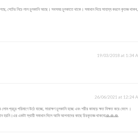
ে, পেটের নিচে লাল চুলকানি আছে। সবসময় চুলকাতে থাকে। সমাধান দিয়ে সাহায্য করলে কৃতজ্ঞ থাকব,
19/03/2018 at 1:34 
26/06/2021 at 12:24 
ম প্রচুর পরিমাণে উঠে যাচ্ছে, সারাক্ষণ চুলকানি হচ্ছে এবং শরীর কামড়ে ক্ষত বিক্ষত করে ফেলে ।
 সমাধান হয়নি।এর একটা স্থায়ী সমাধান দিলে আমি আপনাদের কাছে চিরকৃতজ্ঞ থাকবো🙏🙏🙏