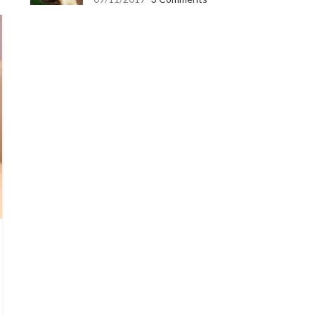
06
FEB
BLOG
,
DOG
,
DOG CARE
শীতে কুকুরের যত্ন
0
Posted by
PetLover