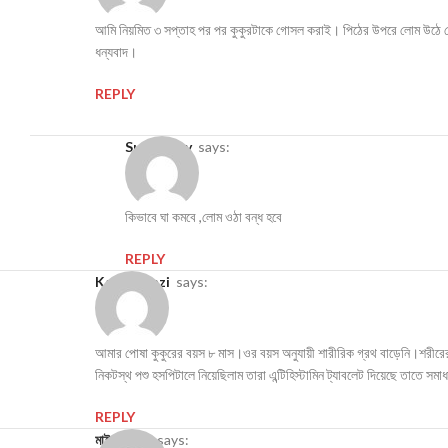
আমি নিয়মিত ৩ সপ্তাহ পর পর কুকুরটাকে গোসল করাই। পিঠের উপরে লোম উঠে গেছ
ধন্যবাদ।
REPLY
Suniti Roy
says:
কিভাবে ঘা কমবে ,লোম ওঠা বন্ধ হবে
REPLY
Kakoli Kazi
says:
আমার পোষা কুকুরের বয়স ৮ মাস।ওর বয়স অনুযায়ী শারীরিক গ্রথ বাড়েনি।শরীরের লো
নিকটস্থ পশু হসপিটালে নিয়েছিলাম তারা এন্টিহিস্টামিন ট্যাবলেট দিয়েছে তাতে
REPLY
মাইকেল বর্মন
says: