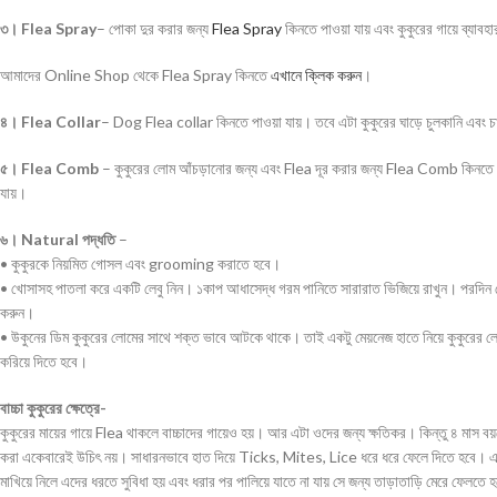
৩। Flea Spray
– পোকা দুর করার জন্য
Flea Spray
কিনতে পাওয়া যায় এবং কুকুরের গায়ে ব্যাব
আমাদের Online Shop থেকে Flea Spray কিনতে
এখানে ক্লিক করুন
।
৪। Flea Collar
– Dog Flea collar কিনতে পাওয়া যায়। তবে এটা কুকুরের ঘাড়ে চুলকানি এবং চাম
৫। Flea Comb
– কুকুরের লোম আঁচড়ানোর জন্য এবং Flea দূর করার জন্য Flea Comb কিনতে পা
যায়।
৬। Natural পদ্ধতি
–
• কুকুরকে নিয়মিত গোসল এবং grooming করাতে হবে।
• খোসাসহ পাতলা করে একটি লেবু নিন। ১কাপ আধাসেদ্ধ গরম পানিতে সারারাত ভিজিয়ে রাখুন। পরদিন গো
করুন।
• উকুনের ডিম কুকুরের লোমের সাথে শক্ত ভাবে আটকে থাকে। তাই একটু মেয়নেজ হাতে নিয়ে কুকুর
করিয়ে দিতে হবে।
বাচ্চা কুকুরের ক্ষেত্রে-
কুকুরের মায়ের গায়ে Flea থাকলে বাচ্চাদের গায়েও হয়। আর এটা ওদের জন্য ক্ষতিকর। কিন্তু ৪ মা
করা একেবারেই উচিৎ নয়। সাধারনভাবে হাত দিয়ে Ticks, Mites, Lice ধরে ধরে ফেলে দিতে হবে। 
মাখিয়ে নিলে এদের ধরতে সুবিধা হয় এবং ধরার পর পালিয়ে যাতে না যায় সে জন্য তাড়াতাড়ি মেরে ফে