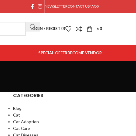
NEWSLETTER
CONTACT US
FAQS
LOGIN / REGISTER
৳
0
SPECIAL OFFER
BECOME VENDOR
CATEGORIES
Blog
Cat
Cat Adoption
Cat Care
Cat Diseases