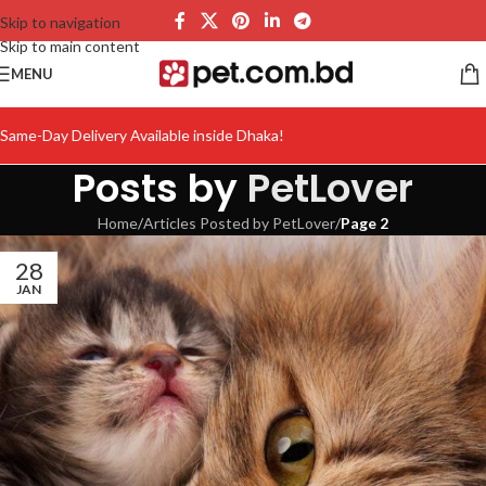
Skip to navigation
Skip to main content
MENU
Same-Day Delivery Available inside Dhaka!
Posts by
PetLover
Home
/
Articles Posted by PetLover
/
Page 2
28
JAN