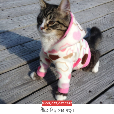
BLOG
,
CAT
,
CAT CARE
শীতে বিড়ালের যত্ন