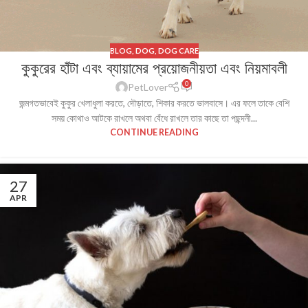
BLOG
,
DOG
,
DOG CARE
কুকুরের হাঁটা এবং ব্যায়ামের প্রয়োজনীয়তা এবং নিয়মাবলী
0
PetLover
জন্মগতভাবেই কুকুর খেলাধুলা করতে, দৌড়াতে, শিকার করতে ভালবাসে। এর ফলে তাকে বেশি
সময় কোথাও আটকে রাখলে অথবা বেঁধে রাখলে তার কাছে তা পছন্দনী...
CONTINUE READING
27
APR