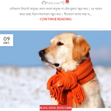
0
PetLover
বেশিরভাগ বিড়ালই মানুষের কোলে অথবা মানুষের গা ঘেঁষে ঘুমাতে পছন্দ করে। এর প্রধান
কারন হচ্ছে বিড়াল উষ্ণস্থান পছন্দ করে। শীতকালে অনেক সময় অ...
CONTINUE READING
09
DEC
BLOG
,
DOG
,
DOG CARE