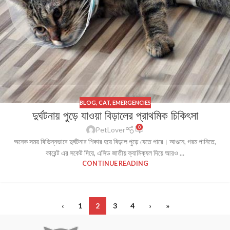
BLOG
,
CAT
,
EMERGENCIES
দুর্ঘটনায় পুড়ে যাওয়া বিড়ালের প্রাথমিক চিকিৎসা
0
PetLover
অনেক সময় বিভিন্নভাবে দুর্ঘটনার শিকার হয়ে বিড়াল পুড়ে যেতে পারে। আগুনে, গরম পানিতে,
কারেন্ট এর সকেট দিয়ে, এসিড জাতীয় ক্যামিক্যল দিয়ে আরও ...
CONTINUE READING
‹
1
2
3
4
›
»