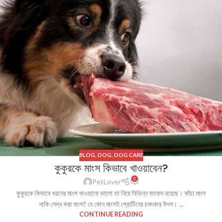
BLOG
,
DOG
,
DOG CARE
কুকুরকে মাংস কিভাবে খাওয়াবেন?
0
PetLover
কুকুরকে কিভাবে ধরনের মাংস খাওয়ানো ভালো তা নিয়ে বিভিন্ন মতবাদ রয়েছে। কাঁচা মাংস
নাকি সেদ্ধ করা মাংস? যে কোন মাংসই প্রোটিনের চমৎকার উৎস। ...
CONTINUE READING