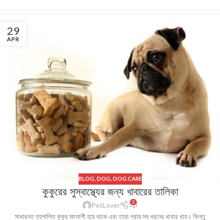
29
APR
BLOG
,
DOG
,
DOG CARE
কুকুরের সুস্বাস্থ্যের জন্য খাবারের তালিকা
0
PetLover
সাধারনত গৃহপালিত কুকুর মাংসাশী হয়ে থাকে এবং তারা প্রায় সব ধরনের খাবার খায়। কিন্তু