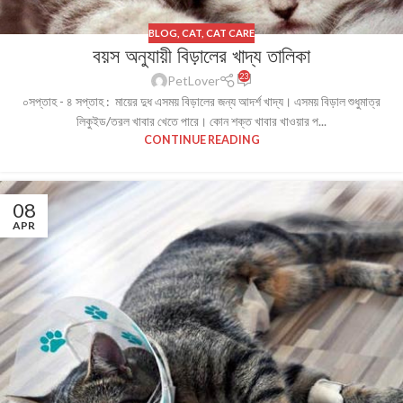
BLOG
,
CAT
,
CAT CARE
বয়স অনুযায়ী বিড়ালের খাদ্য তালিকা
23
PetLover
০সপ্তাহ - ৪ সপ্তাহ : মায়ের দুধ এসময় বিড়ালের জন্য আদর্শ খাদ্য। এসময় বিড়াল শুধুমাত্র
লিকুইড/তরল খাবার খেতে পারে। কোন শক্ত খাবার খাওয়ার প...
CONTINUE READING
08
APR