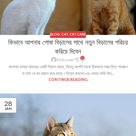
BLOG
,
CAT
,
CAT CARE
কিভাবে আপনার পোষা বিড়ালের সাথে নতুন বিড়ালের পরিচয়
করিয়ে দিবেন
0
PetLover
আপনার বাসায় আদরের একটি বিড়াল আছে, কিন্তু আপনি তাকে ঠিকভাবে সময় দিতে পাচ্ছেন
না তাই সে মন খারাপ করে থাকে। চিন্তা করলেন ওর খেলার সাথি হিস...
CONTINUE READING
28
JAN