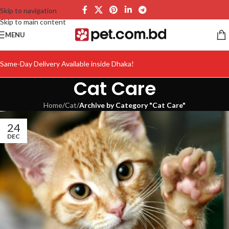
Skip to navigation
Skip to main content
MENU
Same-Day Delivery Available inside Dhaka!
Cat Care
Home
/
Cat
/
Archive by Category "Cat Care"
24
DEC