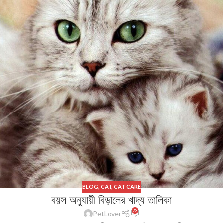
BLOG
,
CAT
,
CAT CARE
বয়স অনুযায়ী বিড়ালের খাদ্য তালিকা
23
PetLover