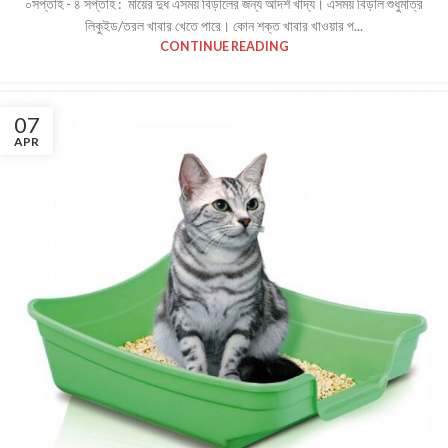
০সপ্তাহ - ৪ সপ্তাহ : মায়ের দুধ এসময় বিড়ালের জন্য আদর্শ খাদ্য। এসময় বিড়াল শুধুমাত্র
লিকুইড/তরল খাবার খেতে পারে। কোন শক্ত খাবার খাওয়ার প...
CONTINUE READING
07
APR