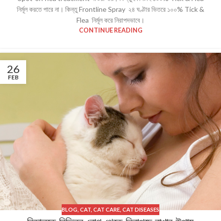
নির্মূল করতে পারে না। কিন্তু Frontline Spray ২৪ ঘণ্টার ভিতরে ১০০% Tick &
Flea নির্মূল করে নিরাপদভাবে।
CONTINUE READING
26
FEB
BLOG
,
CAT
,
CAT CARE
,
CAT DISEASES