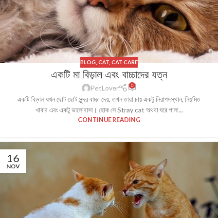
BLOG
,
CAT
,
CAT CARE
একটি মা বিড়াল এবং বাচ্চাদের যত্ন
0
PetLover
একটি বিড়াল যখন ছোট ছোট সুন্দর বাচ্চা দেয়, তখন তারা চায় একটু নিরাপদস্থান, নিয়মিত
খাবার এবং একটু ভালোবাসা। হোক সে Stray cat অথবা ঘরে পালা...
CONTINUE READING
16
NOV