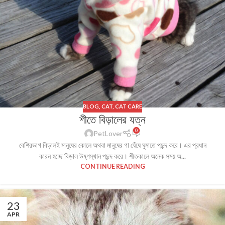
BLOG
,
CAT
,
CAT CARE
শীতে বিড়ালের যত্ন
0
PetLover
বেশিরভাগ বিড়ালই মানুষের কোলে অথবা মানুষের গা ঘেঁষে ঘুমাতে পছন্দ করে। এর প্রধান
কারন হচ্ছে বিড়াল উষ্ণস্থান পছন্দ করে। শীতকালে অনেক সময় অ...
CONTINUE READING
23
APR