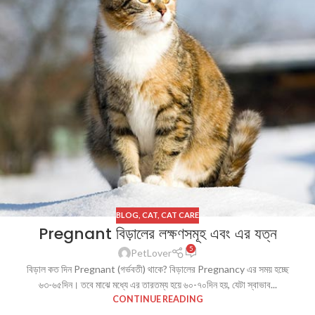
BLOG
,
CAT
,
CAT CARE
Pregnant বিড়ালের লক্ষণসমূহ এবং এর যত্ন
5
PetLover
বিড়াল কত দিন Pregnant (গর্ভবতী) থাকে? বিড়ালের Pregnancy এর সময় হচ্ছে
৬৩-৬৫দিন। তবে মাঝে মধ্যে এর তারতম্য হয়ে ৬০-৭০দিন হয়, যেটা স্বাভাব...
CONTINUE READING