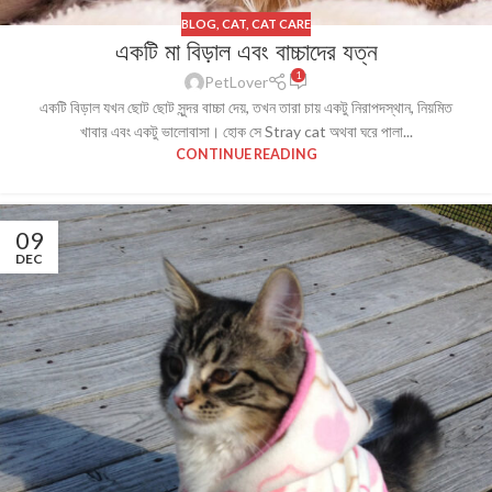
BLOG
,
CAT
,
CAT CARE
একটি মা বিড়াল এবং বাচ্চাদের যত্ন
1
PetLover
একটি বিড়াল যখন ছোট ছোট সুন্দর বাচ্চা দেয়, তখন তারা চায় একটু নিরাপদস্থান, নিয়মিত
খাবার এবং একটু ভালোবাসা। হোক সে Stray cat অথবা ঘরে পালা...
CONTINUE READING
09
DEC