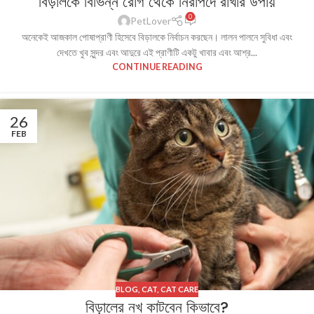
বিড়ালকে বিভিন্ন রোগ থেকে নিরাপদে রাখার উপায়
0
PetLover
অনেকেই আজকাল পোষাপ্রাণী হিসেবে বিড়ালকে নির্বাচন করছেন। লালন পালনে সুবিধা এবং
দেখতে খুব সুন্দর এবং আদুরে এই প্রাণীটি একটু খাবার এবং আশ্র...
CONTINUE READING
26
FEB
BLOG
,
CAT
,
CAT CARE
বিড়ালের নখ কাটবেন কিভাবে?