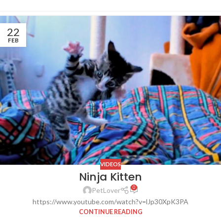
22
FEB
VIDEOS
Ninja Kitten
0
PetLover
https://www.youtube.com/watch?v=lJp30XpK3PA
CONTINUE READING