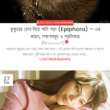
BLOG
,
DOG
,
DOG DISEASES
কুকুরের চোখ দিয়ে পানি পড়া (Epiphora) – এর
কারন, লক্ষণসমূহ ও প্রতিকার
1
PetLover
সাধারনত কুকুরের চোখ একটু ভেজা ভেজা থাকে। এই চোখের পানি চোখের সচ্ছলতা ও মসৃণতা
বজায় রাখে, পুষ্টি বজায় রাখে এবং ধুলাবালি ধুয়ে ফেলতে সাহায...
CONTINUE READING
27
FEB