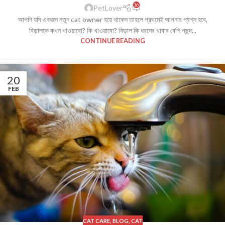
16
PetLover
আপনি যদি একজন নতুন cat owner হয়ে থাকেন তাহলে প্রথমেই আপনার প্রশ্ন হবে,
বিড়ালকে কখন খাওয়াবো? কি খাওয়াবো? বিড়াল কি ধরনের খাবার বেশি পছন্দ...
CONTINUE READING
20
FEB
CAT CARE
,
BLOG
,
CAT