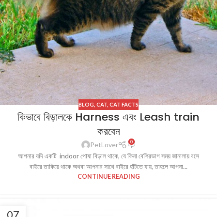
BLOG
,
CAT
,
CAT FACTS
কিভাবে বিড়ালকে Harness এবং Leash train
করবেন
0
PetLover
আপনার যদি একটি indoor পোষা বিড়াল থাকে, যে কিনা বেশিরভাগ সময় জানালায় বসে
বাইরে তাকিয়ে থাকে অথবা আপনার সাথে বাইরে হাঁটতে যায়, তাহলে আপনা...
CONTINUE READING
07