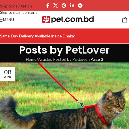
Skip to navigation
Skip to main content
MENU
Same-Day Delivery Available inside Dhaka!
Posts by
PetLover
Home
/
Articles Posted by PetLover
/
Page 3
08
APR