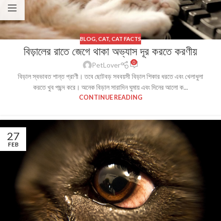
BLOG
,
CAT
,
CAT FACTS
বিড়ালের রাতে জেগে থাকা অভ্যাস দূর করতে করণীয়
0
PetLover
বিড়াল স্বভাবত শান্ত প্রাণী। তবে ছোটবড় সববয়সী বিড়াল শিকার ধরতে এবং খেলাধুলা
করতে খুব পছন্দ করে। অনেক বিড়াল সারাদিন ঘুমায় এবং দিনের আলো ক...
CONTINUE READING
27
FEB