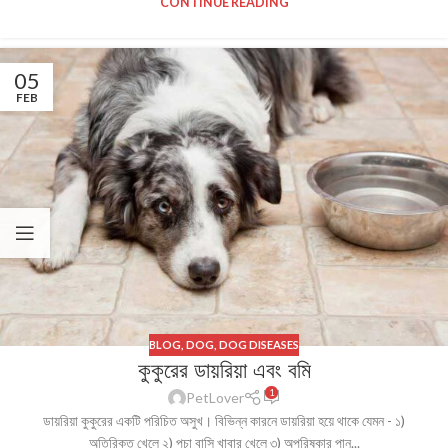
CONTINUE READING
05
FEB
BLOG
,
DOG
,
DOG DISEASES
কুকুরের ডায়রিয়া এবং বমি
1
PetLover
ডায়রিয়া কুকুরের একটি পরিচিত অসুখ। বিভিন্ন কারনে ডায়রিয়া হয়ে থাকে যেমন - ১)
অতিরিক্ত খেলে ২) পচা বাসি খাবার খেলে ৩) অপরিষ্কার পান...