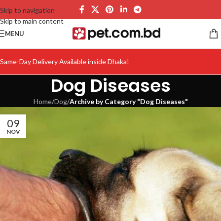
Skip to navigation
Skip to main content
MENU
Same-Day Delivery Available inside Dhaka!
Dog Diseases
Home
/
Dog
/
Archive by Category "Dog Diseases"
09
NOV