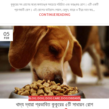
কুকুরের সব রোগের মধ্যে জলাতঙ্ক সবচেয়ে পরিচিত এবং ভয়ঙ্কর রোগ। এটি একটি
প্রাণঘাতী রোগ। এই রোগের ভাইরাস শেয়াল, রেকুন, বাদুর ও ইঁদুর বহন কর...
CONTINUE READING
05
FEB
BLOG
,
DOG
,
DOG CARE
,
DOG DISEASES
খাদ্য দ্বারা প্রভাবিত কুকুরের ৫টি সাধারন রোগ