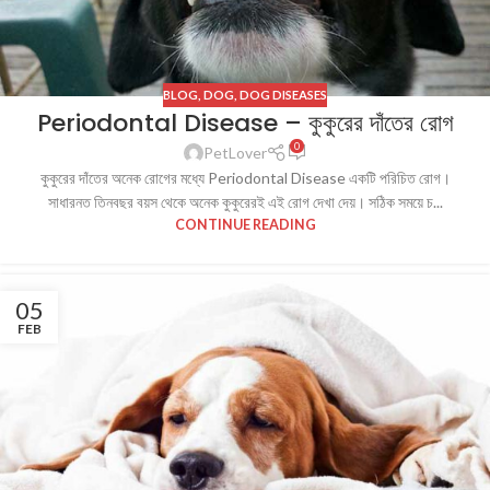
BLOG
,
DOG
,
DOG DISEASES
Periodontal Disease – কুকুরের দাঁতের রোগ
0
PetLover
কুকুরের দাঁতের অনেক রোগের মধ্যে Periodontal Disease একটি পরিচিত রোগ।
সাধারনত তিনবছর বয়স থেকে অনেক কুকুরেরই এই রোগ দেখা দেয়। সঠিক সময়ে চ...
CONTINUE READING
05
FEB