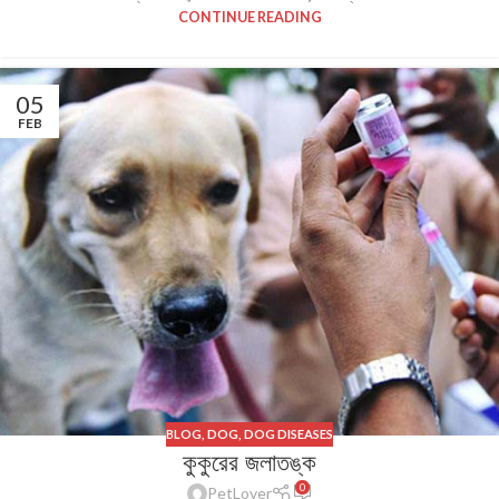
CONTINUE READING
05
FEB
BLOG
,
DOG
,
DOG DISEASES
কুকুরের জলাতঙ্ক
0
PetLover