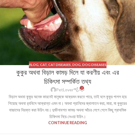
BLOG
,
CAT
,
CAT DISEASES
,
DOG
,
DOG DISEASES
কুকুর অথবা বিড়াল কামড় দিলে যা করণীয় এবং এর
চিকিৎসা সম্পর্কিত তথ্য
3
PetLover
বিড়াল অথবা কুকুর অনেক কারনেই মানুষকে আক্রমন করতে পারে, তাই বলে কুকুর পাগল হয়ে
গিয়েছে অথবা র‍্যবিসে আক্রান্ত এমন না। অযথা প্রানিদের জ্বালাতন করা, মারা, মা কুকুরের
বাচ্চাদের বিরক্ত করা উচিৎ নয়। দুর্ঘটনাবশত কামড় অথবা আঁচর লেগে গেলে কিছু প্রাথমিক
চিকিৎসা নিয়ে নেওয়া উচিৎ।
CONTINUE READING