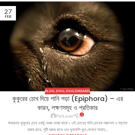
27
FEB
BLOG
,
DOG
,
DOG DISEASES
কুকুরের চোখ দিয়ে পানি পড়া (Epiphora) – এর
কারন, লক্ষণসমূহ ও প্রতিকার
1
PetLover
সাধারনত কুকুরের চোখ একটু ভেজা ভেজা থাকে। এই চোখের পানি চোখের সচ্ছলতা ও মসৃণতা
বজায় রাখে, পুষ্টি বজায় রাখে এবং ধুলাবালি ধুয়ে ফেলতে সাহায...