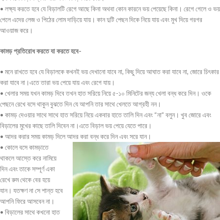
• লক্ষ্য করতে হবে যে বিড়ালটি রেগে আছে কিনা অথবা কোন কারনে ভয় পেয়েছে কিনা। রেগে গেলে ও ভয়
পেলে এদের লেজ ও পিঠের লোম দাড়িয়ে যায়। কান দুটি পেছন দিকে নিয়ে যায় এবং মুখ দিয়ে গরগর
আওয়াজ করে।
কামড় প্রতিরোধ করতে যা করতে হবে-
• মনে রাখতে হবে যে বিড়ালকে কখনই ভয় দেখানো যাবে না, কিছু দিয়ে আঘাত করা যাবে না, জোরে চিৎকার
করা যাবে না।এতে তারা ভয় পেয়ে যায় এবং রেগে যায়।
• খেলার সময় যখন কামড় দিবে তখন হাত সরিয়ে নিয়ে ৫-১০ মিনিটের জন্য খেলা বন্ধ করে দিন। ওকে
পেছনে রেখে বসে থাকুন বুঝতে দিন যে আপনি তার সাথে খেলতে আগ্রহী নন।
• কামড় দেওয়ার সাথে সাথে হাত সরিয়ে নিয়ে একবার হাতে তালি দিন এবং “না” বলুন। খুব জোরে এবং
বিড়ালের মুখের কাছে তালি দিবেন না।এতে বিড়াল ভয় পেয়ে যেতে পারে।
• আদর করার সময় কামড় দিলে আদর করা বন্ধ করে দিন এবং সরে যান।
• কোলে বসে কামড়াতে
থাকলে আস্তে করে নামিয়ে
দিন এবং তাকে সম্পূর্ণ একা
রেখে রুম থেকে বের হয়ে
যান। যতক্ষণ না সে শান্ত হবে
আপনি ফিরে আসবেন না।
• বিড়ালের সাথে কখনো হাত