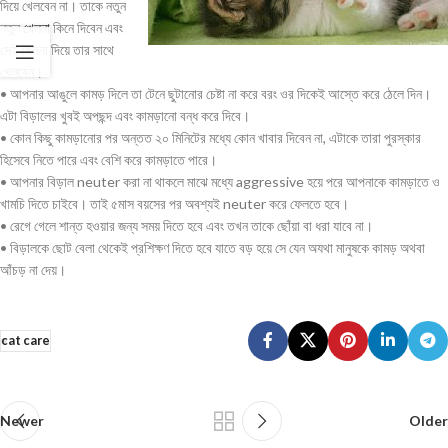
দিয়ে খেলবেন না। তাকে নতুন
নতুন
খেলনা
কিনে দিবেন এবং
সেই খেলনা দিয়ে তার সাথে
খেলবেন।
• আপনার আঙুলে কামড় দিলে তা টেনে ছুটানোর চেষ্টা না করে বরং ওর দিকেই আস্তে করে ঠেলে দিন।
এটা বিড়ালের খুবই অপছন্দ এবং কামড়ানো বন্ধ করে দিবে।
• কোন কিছু কামড়ানোর পর অন্তত ২০ মিনিটের মধ্যে কোন খাবার দিবেন না, এটাকে তারা পুরস্কার
হিসেবে নিতে পারে এবং বেশি করে কামড়াতে পারে।
• আপনার বিড়াল neuter করা না থাকলে মাঝে মধ্যে aggressive হয়ে পরে আপনাকে কামড়াতে ও
খামচি দিতে চাইবে। তাই ৫মাস বয়সের পর অবশ্যই neuter করে ফেলতে হবে।
• রেগে গেলে শান্ত হওয়ার জন্য সময় দিতে হবে এবং তখন তাকে ছোঁয়া বা ধরা যাবে না।
• বিড়ালকে ছোট বেলা থেকেই প্রশিক্ষণ দিতে হবে যাতে বড় হয়ে সে যেন অযথা মানুষকে কামড় অথবা
আঁচড় না দেয়।
cat care
Newer
Older