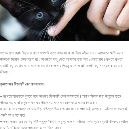
অনেক সময় ছোট বিড়ালের বাচ্চা অযথাই হাতে কামড়ায় ও নখ দিয়ে আঁচর দেয়। আপনাকে ক্ষতি করার
উদ্দেশ্যে বিড়াল এমন করেনা বরং আপনাকে বন্ধু ভেবে আপনার হাত নিয়ে খেলতে চায়। কখনো কখনো
বাচ্চাটি বড় হওয়ার সাথে সাথে এ অভ্যাস চলে যায় কিন্তু না গেলে এটা একটা বড় সমস্যার কারন হয়ে
দাঁড়ায়।
বুঝতে হবে বিড়ালটি কেন কামড়াচ্ছে-
• প্রথমে আপনাকে বুঝতে হবে আপনার বিড়ালটি কেন কামড়াচ্ছে। অনাথ বিড়াল যারা মানুষের হাতে
পালিত হয়, তারা মানুষকে কম ভয় পায় এবং সে খেলার ছলে হাতে কামড় দিতে চায়।
• অনেক সময় খেলতে খেলতে বিড়াল উত্তেজিত হয়ে যায় এবং যা পায় তাই কামড়ায়। এটাকে সে খেলারই
একটি অংশ মনে করে।
• লক্ষ্য করতে হবে যে বিড়ালটি অসুস্থ কিনা। অসুস্থ হলে বা শরীরের কোন স্থানে ব্যথা থাকলে, সেখানে
হাত দিলে বিড়াল ব্যথা পায় এবং কামড় দিতে চায়।