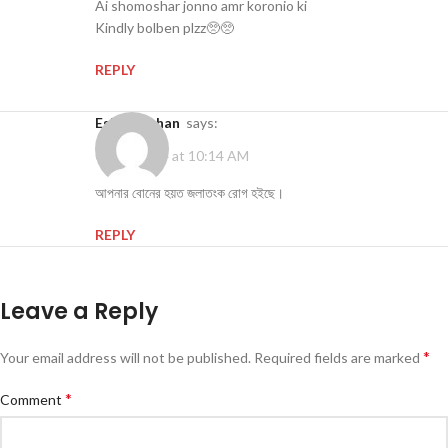
Ai shomoshar jonno amr koronio ki
Kindly bolben plzz🥺🥺
REPLY
Eshrat Jahan
says:
03/09/2024 at 10:14 AM
আপনার বোনের হয়ত জলাতংক রোগ হইছে।
REPLY
Leave a Reply
*
Your email address will not be published.
Alternative:
Required fields are marked
*
Comment