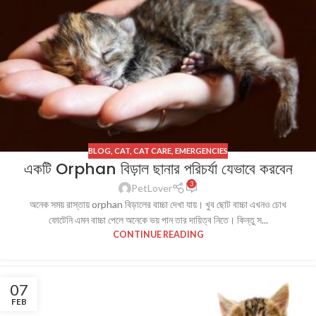
BLOG
,
CAT
,
CAT CARE
,
EMERGENCIES
একটি Orphan বিড়াল ছানার পরিচর্যা যেভাবে করবেন
3
PetLover
অনেক সময় রাস্তায় orphan বিড়ালের বাচ্চা দেখা যায়। খুব ছোট বাচ্চা এখনও চোখ
ফোটেনি এমন বাচ্চা পেলে অনেকে ভয় পান তার দায়িত্ব নিতে। কিন্তু স...
CONTINUE READING
07
FEB