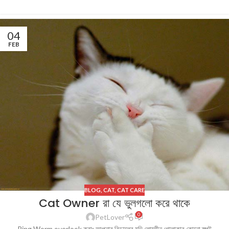
04
FEB
BLOG
,
CAT
,
CAT CARE
Cat Owner রা যে ভুলগলো করে থাকে
0
PetLover
Ring Worm overlook করাঃ আপনার বিড়ালের যদি লোমহীন গোলাকার কোনো স্পট