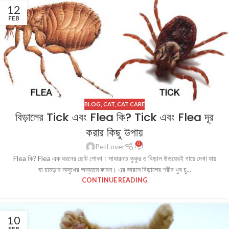
12
FEB
BLOG
,
CAT
,
CAT CARE
বিড়ালের Tick এবং Flea কি? Tick এবং Flea দূর
করার কিছু উপায়
0
PetLover
Flea কি? Flea এক ধরনের ছোট পোকা। সাধারনত কুকুর ও বিড়াল উভয়েরই গায়ে দেখা যায়
যা চামড়ার অসুখের অন্যতম কারন। এর কারনে বিড়ালের শরীর খুব চু...
CONTINUE READING
10
FEB