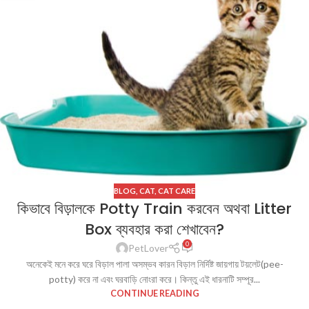
BLOG
,
CAT
,
CAT CARE
কিভাবে বিড়ালকে Potty Train করবেন অথবা Litter
Box ব্যবহার করা শেখাবেন?
0
PetLover
অনেকেই মনে করে ঘরে বিড়াল পালা অসম্ভব কারন বিড়াল নির্দিষ্ট জায়গায় টয়লেট(pee-
potty) করে না এবং ঘরবাড়ি নোংরা করে। কিন্তু এই ধারনাটি সম্পূর...
CONTINUE READING