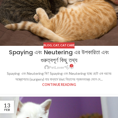
BLOG
,
CAT
,
CAT CARE
Spaying এবং Neutering এর উপকারিতা এবং
গুরুত্বপূর্ণ কিছু তথ্য
3
PetLover
Spaying এবং Neutering কি? Spaying এবং Neutering হচ্ছে ছোট এক ধরনের
অস্ত্রোপচার (surgery) যার মাধ্যমে Vet বিড়ালের প্রজননতন্ত্র ফেলে দে...
CONTINUE READING
13
FEB