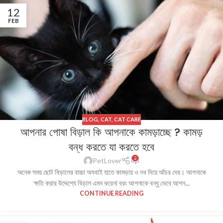
12
FEB
BLOG
,
CAT
,
CAT CARE
আপনার পোষা বিড়াল কি আপনাকে কামড়াচ্ছে ? কামড়
বন্ধ করতে যা করতে হবে
2
PetLover
অনেক সময় ছোট বিড়ালের বাচ্চা অযথাই হাতে কামড়ায় ও নখ দিয়ে আঁচর দেয়। আপনাকে
ক্ষতি করার উদ্দেশ্যে বিড়াল এমন করেনা বরং আপনাকে বন্ধু ভেবে আপন...
CONTINUE READING