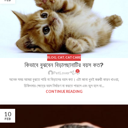
BLOG
,
CAT
,
CAT CARE
কিভাবে বুঝবেন বিড়ালছানাটির বয়স কত?
0
PetLover
অনেক সময় আমরা বুঝতে পারি না বিড়ালের বয়স কত। এটা জানা খুবই জরুরী কারন খাওয়া,
চিকিৎসার ক্ষেত্রে বয়স নির্ধারণ না করতে পারলে এবং ভুল হলে বা...
CONTINUE READING
10
FEB