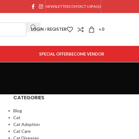
NEWSLETTER
CONTACT US
FAQS
LOGIN / REGISTER
৳
0
SPECIAL OFFER
BECOME VENDOR
CATEGORIES
Blog
Cat
Cat Adoption
Cat Care
Cat Diseases