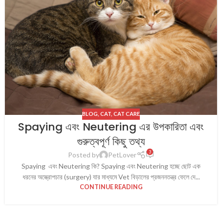
BLOG
,
CAT
,
CAT CARE
Spaying এবং Neutering এর উপকারিতা এবং
গুরুত্বপূর্ণ কিছু তথ্য
3
Posted by
PetLover
Spaying এবং Neutering কি? Spaying এবং Neutering হচ্ছে ছোট এক
ধরনের অস্ত্রোপচার (surgery) যার মাধ্যমে Vet বিড়ালের প্রজননতন্ত্র ফেলে দে...
CONTINUE READING