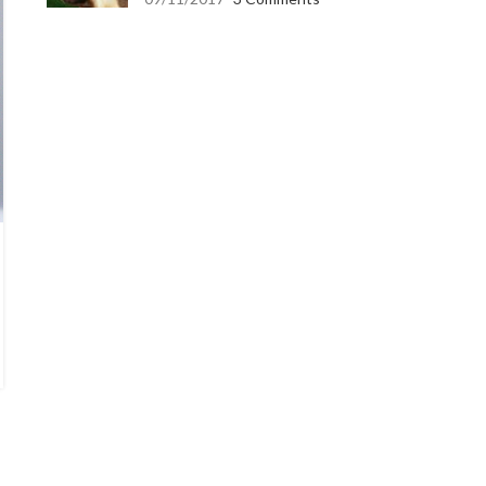
BLOG
,
CAT
,
CAT CARE
বিড়ালের Vaccine কেন এবং কখন দিবেন?
13
Posted by
PetLover
Vaccine(টিকা) কি? বিড়ালের বিভিন্ন রোগ প্রতিরোধ করার জন্য বিভিন্ন ধরনের
vaccine রয়েছে। vaccine মানে হচ্ছে প্রতিষেধক যা বিড়ালের শরীরে an...
CONTINUE READING