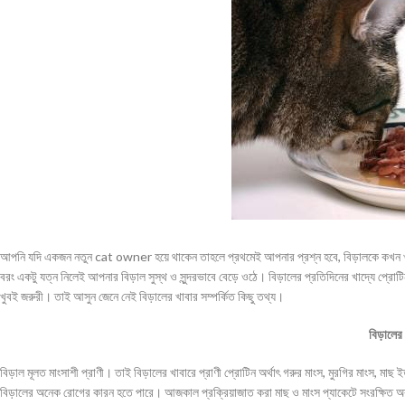
আপনি যদি একজন নতুন cat owner হয়ে থাকেন তাহলে প্রথমেই আপনার প্রশ্ন হবে, বিড়ালকে কখন খা
বরং একটু যত্ন নিলেই আপনার বিড়াল সুস্থ ও সুন্দরভাবে বেড়ে ওঠে। বিড়ালের প্রতিদিনের খাদ্যে প্রোট
খুবই জরুরী। তাই আসুন জেনে নেই বিড়ালের খাবার সম্পর্কিত কিছু তথ্য।
বিড়ালের 
বিড়াল মূলত মাংসাশী প্রাণী। তাই বিড়ালের খাবারে প্রাণী প্রোটিন অর্থাৎ গরুর মাংস, মুরগির মাংস, মাছ 
বিড়ালের অনেক রোগের কারন হতে পারে। আজকাল প্রক্রিয়াজাত করা মাছ ও মাংস প্যাকেটে সংরক্ষিত অ