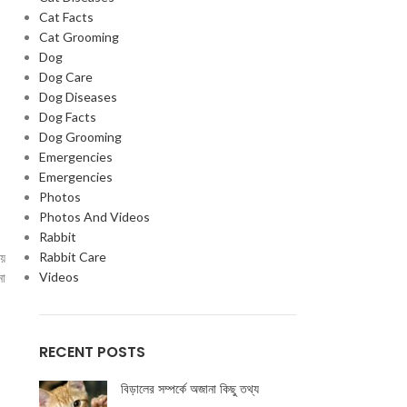
Cat Facts
Cat Grooming
Dog
Dog Care
Dog Diseases
Dog Facts
Dog Grooming
Emergencies
Emergencies
Photos
Photos And Videos
Rabbit
Rabbit Care
নয়
Videos
নো
RECENT POSTS
বিড়ালের সম্পর্কে অজানা কিছু তথ্য