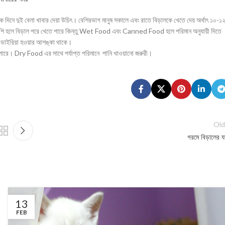
দিনে দুই বেলা খাবার দেয়া উচিৎ। বেশিরভাগ মানুষ সকালে এবং রাতে বিড়ালকে খেতে দেয় অর্থাৎ ১০-১
েশি হলে বিড়াল পরে খেতে পারে কিন্তু Wet Food এবং Canned Food হলে পরিমান অনুযায়ী দিতে
খেলে ডাইরিয়া হওয়ার আশঙ্কা থাকে।
ে। Dry Food এর সাথে পর্যাপ্ত পরিমানে পানি খাওয়ানো জরুরী।
Old
গরমে বিড়ালের য
13
FEB