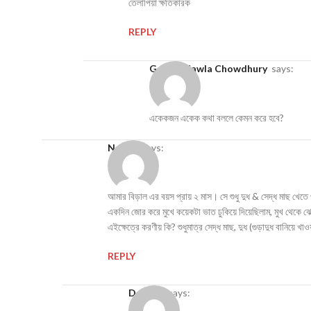
তেলাপিয়া ক্ষতিকারক
REPLY
Golam Mawla Chowdhury
says:
একেকজন একেক কথা বললে কেমন করে হবে?
Nazifa
says:
আমার বিড়াল এর বয়স প্রায় ২ মাস। সে শুধু দুধ & সেদ্ধ মাছ খেতে 
একদিন জোর করে মুখে কয়েকটা ভাত ঢুকিয়ে দিয়েছিলাম, মুখ থেকে ঝ
এইক্ষেত্রে করণীয় কি? শুধুমাত্র সেদ্ধ মাছ, দুধ (গুড়াদুধ বানিয়ে খা
REPLY
Debjani
says: