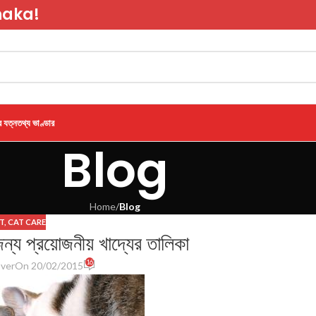
haka!
র যত্ন
তথ্য ভাণ্ডার
Blog
Home
/
Blog
T
,
CAT CARE
 জন্য প্রয়োজনীয় খাদ্যের তালিকা
16
ver
On 20/02/2015