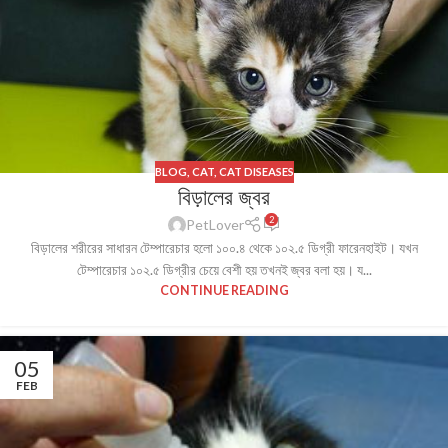
BLOG
,
CAT
,
CAT DISEASES
বিড়ালের জ্বর
2
PetLover
বিড়ালের শরীরের সাধারন টেম্পারেচার হলো ১০০.৪ থেকে ১০২.৫ ডিগ্রী ফারেনহাইট। যখন
টেম্পারেচার ১০২.৫ ডিগ্রীর চেয়ে বেশী হয় তখনই জ্বর বলা হয়। য...
CONTINUE READING
05
FEB