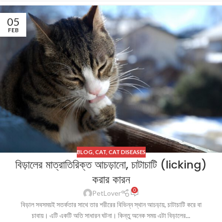
05
FEB
BLOG
,
CAT
,
CAT DISEASES
বিড়ালের মাত্রাতিরিক্ত আচড়ানো, চাটাচাটি (licking)
করার কারন
0
PetLover
বিড়াল সবসময়ই সতর্কতার সাথে তার শরীরের বিভিন্ন স্থান আচড়ায়, চাটাচাটি করে বা
চাবায়। এটি একটি অতি সাধারন ঘটনা। কিন্তু অনেক সময় এটা বিড়ালের...