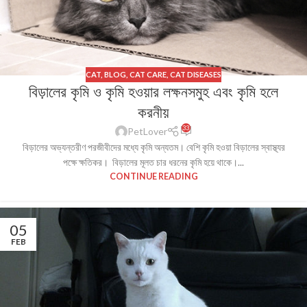
CAT
,
BLOG
,
CAT CARE
,
CAT DISEASES
বিড়ালের কৃমি ও কৃমি হওয়ার লক্ষনসমুহ এবং কৃমি হলে
করনীয়
33
PetLover
বিড়ালের অভ্যন্তরীণ পরজীবীদের মধ্যে কৃমি অন্যতম। বেশি কৃমি হওয়া বিড়ালের স্বাস্থ্যর
পক্ষে ক্ষতিকর। বিড়ালের মূলত চার ধরনের কৃমি হয়ে থাকে।...
CONTINUE READING
05
FEB