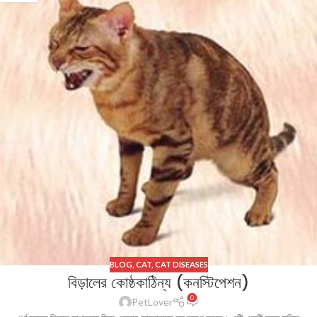
BLOG
,
CAT
,
CAT DISEASES
বিড়ালের কোষ্ঠকাঠিন্য (কনস্টিপেশন)
0
PetLover