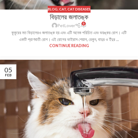
BLOG
,
CAT
,
CAT DISEASES
বিড়ালের জলাতঙ্ক
8
PetLover
কুকুরের মত বিড়ালেরও জলাতঙ্ক হয় এবং এটি অনেক পরিচিত এবং ভয়ঙ্কর রোগ। এটি
একটি প্রাণঘাতী রোগ। এই রোগের ভাইরাস শেয়াল, রেকুন, বাদুর ও ইঁদুর ...
CONTINUE READING
05
FEB