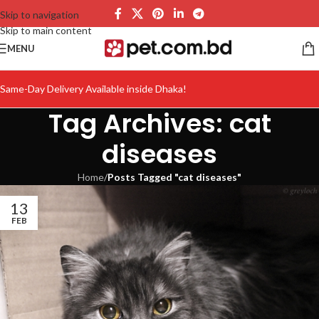
Skip to navigation
Skip to main content
MENU
Same-Day Delivery Available inside Dhaka!
Tag Archives: cat
diseases
Home
/
Posts Tagged "cat diseases"
13
FEB