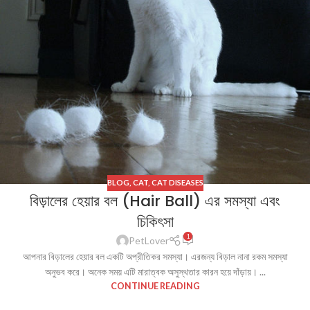
BLOG
,
CAT
,
CAT DISEASES
বিড়ালের হেয়ার বল (Hair Ball) এর সমস্যা এবং
চিকিৎসা
1
PetLover
আপনার বিড়ালের হেয়ার বল একটি অপ্রীতিকর সমস্যা। এরজন্য বিড়াল নানা রকম সমস্যা
অনুভব করে। অনেক সময় এটি মারাত্বক অসুস্থতার কারন হয়ে দাঁড়ায়। ...
CONTINUE READING