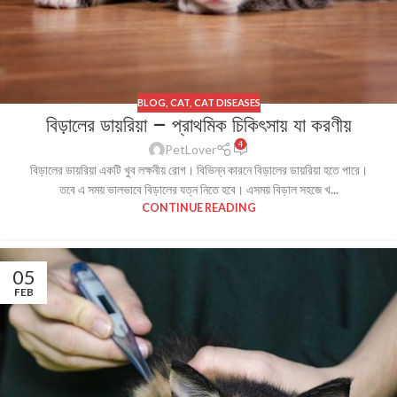
BLOG
,
CAT
,
CAT DISEASES
বিড়ালের ডায়রিয়া – প্রাথমিক চিকিৎসায় যা করণীয়
4
PetLover
বিড়ালের ডায়রিয়া একটি খুব লক্ষনীয় রোগ। বিভিন্ন কারনে বিড়ালের ডায়রিয়া হতে পারে।
তবে এ সময় ভালভাবে বিড়ালের যত্ন নিতে হবে। এসময় বিড়াল সহজে খ...
CONTINUE READING
05
FEB