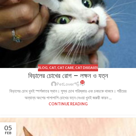
BLOG
,
CAT
,
CAT CARE
,
CAT DISEASES
বিড়ালের চোখের রোগ – লক্ষন ও যত্ন
13
PetLover
বিড়ালের চোখ খুবই স্পর্শকাতর স্থান। সুস্থ চোখ পরিষ্কার এবং চকচকে থাকবে। শরীরের
অন্যান্য অংশের পাশাপাশি চোখের যত্ন নেওয়া খুবই জরুরী কারন ...
CONTINUE READING
05
FEB