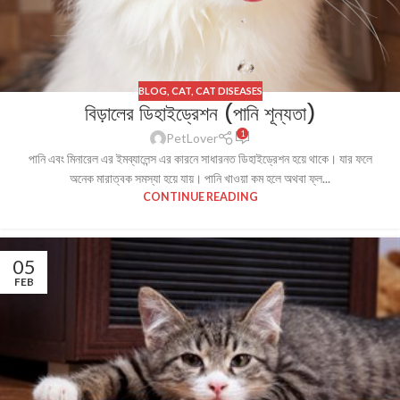
BLOG
,
CAT
,
CAT DISEASES
বিড়ালের ডিহাইড্রেশন (পানি শূন্যতা)
1
PetLover
পানি এবং মিনারেল এর ইমব্যালেন্স এর কারনে সাধারনত ডিহাইড্রেশন হয়ে থাকে। যার ফলে
অনেক মারাত্বক সমস্যা হয়ে যায়। পানি খাওয়া কম হলে অথবা ফ্ল...
CONTINUE READING
05
FEB