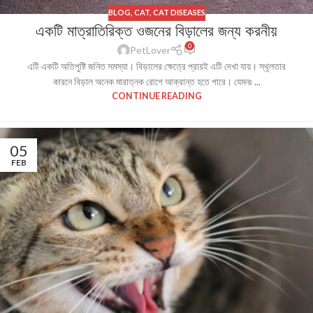
BLOG
,
CAT
,
CAT DISEASES
একটি মাত্রাতিরিক্ত ওজনের বিড়ালের জন্য করনীয়
0
PetLover
এটি একটি অতিপুষ্টি জনিত সমস্যা। বিড়ালের ক্ষেত্রে প্রায়ই এটি দেখা যায়। স্থূলতার
কারনে বিড়াল অনেক মারাত্নক রোগে আক্রান্ত হতে পারে। যেমনঃ ...
CONTINUE READING
05
FEB