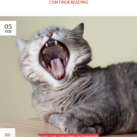
CONTINUE READING
05
FEB
BLOG
,
CAT
,
CAT CARE
,
CAT DISEASES