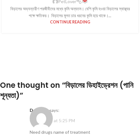
PetLover
বিড়ালের অভ্যন্তরীণ পরজীবীদের মধ্যে কৃমি অন্যতম। বেশি কৃমি হওয়া বিড়ালের স্বাস্থ্যর
পক্ষে ক্ষতিকর। বিড়ালের মূলত চার ধরনের কৃমি হয়ে থাকে।...
CONTINUE READING
One thought on “
বিড়ালের ডিহাইড্রেশন (পানি
শূন্যতা)
”
Dr. Zillur
says:
03/09/2022 at 5:25 PM
Need drugs name of treatment