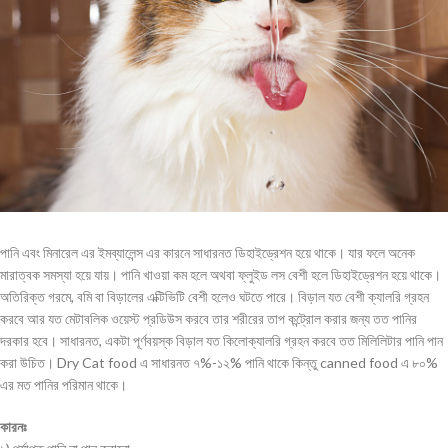
পানি এবং মিনারেল এর ইমব্যালেন্স এর কারনে সাধারনত ডিহাইড্রেশন হয়ে থাকে। যার ফলে অনেক
মারাত্বক সমস্যা হয়ে যায়। পানি খাওয়া কম হলে অথবা ফ্লুইড লস বেশী হলে ডিহাইড্রেশন হয়ে থাকে।
অতিরিক্ত গরমে, বমি বা বিড়ালের এক্টিভিটি বেশী হলেও ঘটতে পারে। বিড়াল যত বেশী ক্যালরি গ্রহন
করবে আর যত মেটাবলিক ওয়েস্ট প্রডিউস করবে তার শরীরের তাপ কন্ট্রোল করার জন্য তত পানির
দরকার হবে। সাধারনত, একটা পূর্ণবয়স্ক বিড়াল যত কিলোক্যালরি গ্রহন করবে তত মিলিলিটার পানি পান
করা উচিত। Dry Cat food এ সাধারনত ৭%-১২% পানি থাকে কিন্তু canned food এ ৮০%
এর মত পানির পরিমান থাকে।
কারনঃ