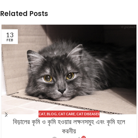
Related Posts
13
FEB
CAT
,
BLOG
,
CAT CARE
,
CAT DISEASES
বিড়ালের কৃমি ও কৃমি হওয়ার লক্ষনসমুহ এবং কৃমি হলে
করনীয়
33