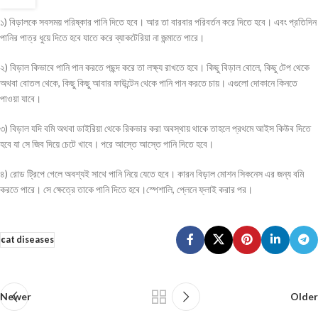
১) বিড়ালকে সবসময় পরিষ্কার পানি দিতে হবে। আর তা বারবার পরিবর্তন করে দিতে হবে। এবং প্রতিদিন
পানির পাত্র ধুয়ে দিতে হবে যাতে করে ব্যাকটেরিয়া না জন্মাতে পারে।
২) বিড়াল কিভাবে পানি পান করতে পছন্দ করে তা লক্ষ্য রাখতে হবে। কিছু বিড়াল বোলে, কিছু টেপ থেকে
অথবা বোতল থেকে, কিছু কিছু আবার ফাউন্টেন থেকে পানি পান করতে চায়। এগুলো দোকানে কিনতে
পাওয়া যাবে।
৩) বিড়াল যদি বমি অথবা ডাইরিয়া থেকে রিকভার করা অবস্থায় থাকে তাহলে প্রথমে আইস কিউব দিতে
হবে যা সে জিব দিয়ে চেটে খাবে। পরে আস্তে আস্তে পানি দিতে হবে।
৪) রোড ট্রিপে গেলে অবশ্যই সাথে পানি নিয়ে যেতে হবে। কারন বিড়াল মোশন সিকনেস এর জন্য বমি
করতে পারে। সে ক্ষেত্রে তাকে পানি দিতে হবে।স্পেশালি, প্লেনে ফ্লাই করার পর।
cat diseases
Newer
Older