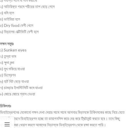
১) পর্যাপ্ত পানি না পান করানো
২) অতিরিক্ত গরমে শরীরের তাপ বেড়ে গেলে
৩) বমি হলে
৪) ডাইরিয়া হলে
৫) Dry food বেশী খেলে
৬) বিড়ালের এক্টিভিটি বেশী হলে
লক্ষন সমূহঃ
১) Sunken eyes
২) তন্দ্রা ভাব
৩) ক্ষুদা মন্দা
৪) মুখ শুকিয়ে যাওয়া
৫) ডিপ্রেশন
৬) হার্ট বিট বেড়ে যাওয়া
৭) চামড়ার ইলাস্টিসিটি কমে যাওয়া
৮) জোরে জোরে শ্বাস নেওয়া
চিকিৎসাঃ
ডিহাইড্রেশনের যেকোনো লক্ষন দেখা দেয়ার সাথে সাথে আপনার বিড়ালকে চিকিৎসকের কাছে নিয়ে যেতে
হবে। কি কারনে ডিহাইড্রেশন হচ্ছে তা ডায়াগনসিস করে বের করে ট্রিটমেন্ট করতে হবে। তবে কিছু
ব্যাপারে আমরা খেয়াল করলে আমাদের বিড়ালকে ডিহাইড্রেশন থেকে রক্ষা করতে পারি।